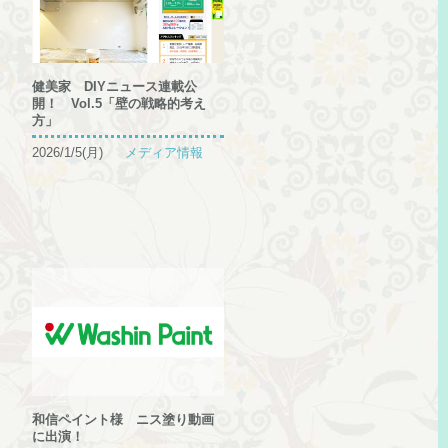
健美家 DIYニュース連載公
開！ Vol.5「壁の戦略的考え
方」
2026/1/5(月)
メディア情報
和信ペイント様 ニス塗り動画
に出演！