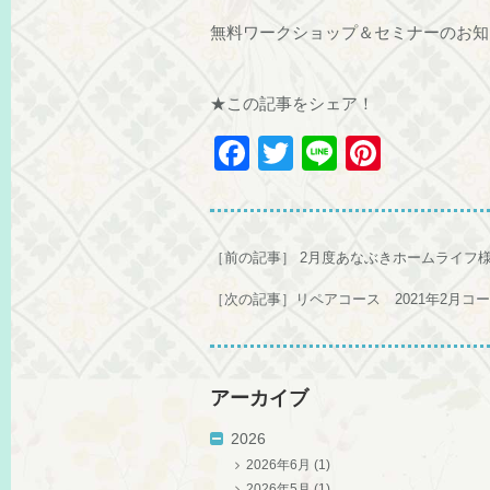
無料ワークショップ＆セミナーのお知らせ 
★この記事をシェア！
F
T
Li
Pi
a
wi
n
nt
c
tt
e
er
e
er
e
［前の記事］
2月度あなぶきホームライフ様セ
b
st
［次の記事］
リペアコース 2021年2月コ
o
o
k
アーカイブ
2026
2026年6月
(1)
2026年5月
(1)