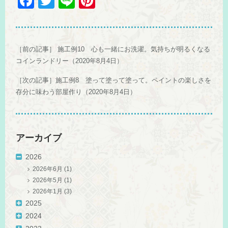
F
T
Li
Pi
a
wi
n
nt
c
tt
e
er
e
er
e
［前の記事］
施工例10 心も一緒にお洗濯。気持ちが明るくなる
b
st
コインランドリー（2020年8月4日）
o
［次の記事］
施工例8 塗って塗って塗って。ペイントの楽しさを
存分に味わう部屋作り（2020年8月4日）
o
k
アーカイブ
2026
2026年6月
(1)
2026年5月
(1)
2026年1月
(3)
2025
2024