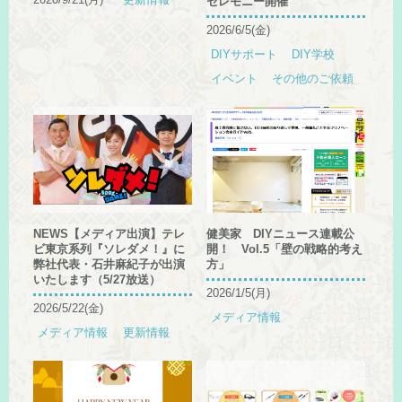
セレモニー開催
2026/6/5(金)
DIYサポート
DIY学校
イベント
その他のご依頼
NEWS【メディア出演】テレ
健美家 DIYニュース連載公
ビ東京系列『ソレダメ！』に
開！ Vol.5「壁の戦略的考え
弊社代表・石井麻紀子が出演
方」
いたします（5/27放送）
2026/1/5(月)
2026/5/22(金)
メディア情報
メディア情報
更新情報