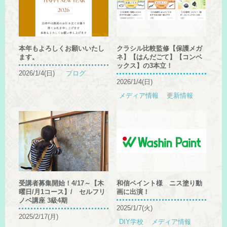
本年もよろしくお願いいたし
クラシル比較監修【保護メガ
ます。
ネ】【はんだごて】【コンベ
ックス】の3本立！
2026/1/4(日)
ブログ
2026/1/4(日)
メディア情報
更新情報
受講者募集開始！4/17～【木
和信ペイント様 ニス塗り動
曜日/月1コース】/ セルフリ
画に出演！
ノベ講座 3級4期
2025/1/7(火)
2025/2/17(月)
DIY学校
メディア情報