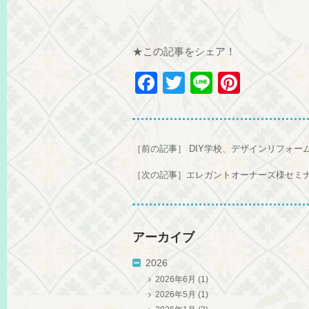
★この記事をシェア！
F
T
Li
Pi
a
wi
n
nt
c
tt
e
er
e
er
e
［前の記事］
DIY学校、デザインリフォー
b
st
［次の記事］
エレガントオーナーズ様セミナー
o
o
k
アーカイブ
2026
2026年6月
(1)
2026年5月
(1)