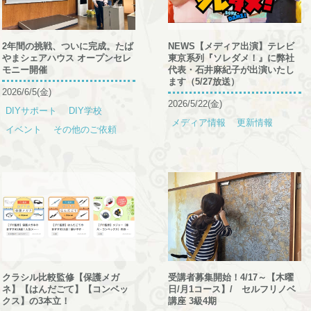
2年間の挑戦、ついに完成。たば
NEWS【メディア出演】テレビ
やまシェアハウス オープンセレ
東京系列『ソレダメ！』に弊社
モニー開催
代表・石井麻紀子が出演いたし
ます（5/27放送）
2026/6/5(金)
2026/5/22(金)
DIYサポート
DIY学校
メディア情報
更新情報
イベント
その他のご依頼
クラシル比較監修【保護メガ
受講者募集開始！4/17～【木曜
ネ】【はんだごて】【コンベッ
日/月1コース】/ セルフリノベ
クス】の3本立！
講座 3級4期