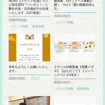
NEWS【メディア出演】テレ
健美家 DIYニュース連載公
ビ東京系列『ソレダメ！』に
開！ Vol.5「壁の戦略的考え
弊社代表・石井麻紀子が出演
方」
いたします（5/27放送）
2026/1/5(月)
2026/5/22(金)
メディア情報
メディア情報
更新情報
本年もよろしくお願いいたし
クラシル比較監修【保護メガ
ます。
ネ】【はんだごて】【コンベ
ックス】の3本立！
2026/1/4(日)
ブログ
2026/1/4(日)
メディア情報
更新情報