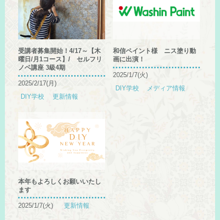
受講者募集開始！4/17～【木
和信ペイント様 ニス塗り動
曜日/月1コース】/ セルフリ
画に出演！
ノベ講座 3級4期
2025/1/7(火)
2025/2/17(月)
DIY学校
メディア情報
DIY学校
更新情報
本年もよろしくお願いいたし
ます
2025/1/7(火)
更新情報