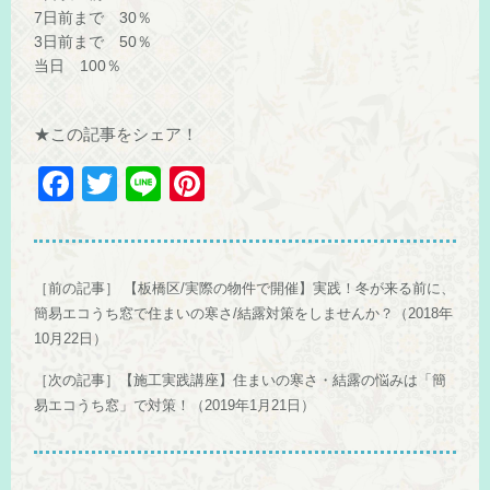
7日前まで 30％
3日前まで 50％
当日 100％
★この記事をシェア！
F
T
Li
Pi
a
wi
n
nt
c
tt
e
er
e
er
e
［前の記事］
【板橋区/実際の物件で開催】実践！冬が来る前に、
b
st
簡易エコうち窓で住まいの寒さ/結露対策をしませんか？（2018年
10月22日）
o
［次の記事］
【施工実践講座】住まいの寒さ・結露の悩みは「簡
o
易エコうち窓」で対策！（2019年1月21日）
k