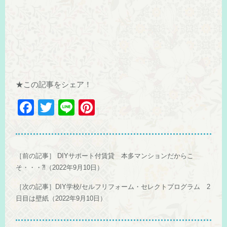
★この記事をシェア！
F
T
Li
Pi
a
wi
n
nt
c
tt
e
er
e
er
e
［前の記事］
DIYサポート付賃貸 本多マンションだからこ
b
st
そ・・・⁈（2022年9月10日）
o
［次の記事］
DIY学校/セルフリフォーム・セレクトプログラム 2
日目は壁紙（2022年9月10日）
o
k