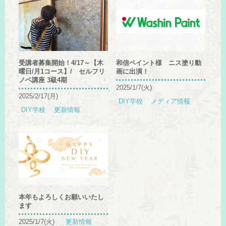
受講者募集開始！4/17～【木
和信ペイント様 ニス塗り動
曜日/月1コース】/ セルフリ
画に出演！
ノベ講座 3級4期
2025/1/7(火)
2025/2/17(月)
DIY学校
メディア情報
DIY学校
更新情報
本年もよろしくお願いいたし
ます
2025/1/7(火)
更新情報