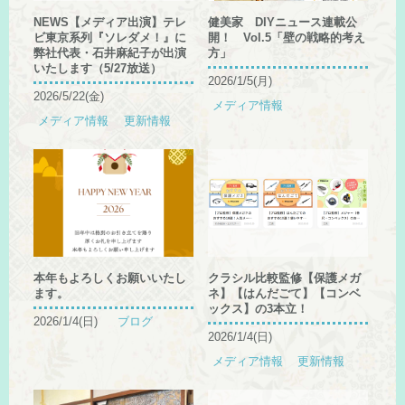
NEWS【メディア出演】テレ
健美家 DIYニュース連載公
ビ東京系列『ソレダメ！』に
開！ Vol.5「壁の戦略的考え
弊社代表・石井麻紀子が出演
方」
いたします（5/27放送）
2026/1/5(月)
2026/5/22(金)
メディア情報
メディア情報
更新情報
本年もよろしくお願いいたし
クラシル比較監修【保護メガ
ます。
ネ】【はんだごて】【コンベ
ックス】の3本立！
2026/1/4(日)
ブログ
2026/1/4(日)
メディア情報
更新情報