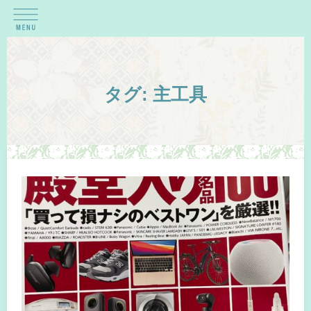
タグ:
主工具