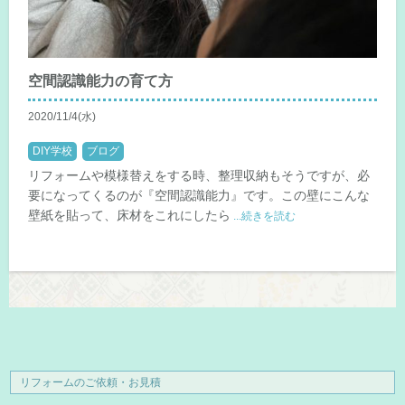
空間認識能力の育て方
2020/11/4(水)
DIY学校
ブログ
リフォームや模様替えをする時、整理収納もそうですが、必
要になってくるのが『空間認識能力』です。この壁にこんな
壁紙を貼って、床材をこれにしたら
...続きを読む
リフォームのご依頼・お見積