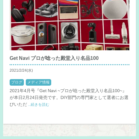
Get Navi プロが唸った殿堂入り名品100
2021/2/24(水)
ブログ
メディア情報
2021年4月号『Get Navi ~プロが唸った殿堂入り名品100~』
が本日2月24日発売です。DIY部門の専門家として選者にお選
びいただ
...続きを読む