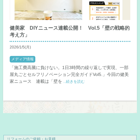
健美家 DIYニュース連載公開！ Vol.5「壁の戦略的
考え方」
2026/1/5(月)
メディア情報
「施工費高騰に負けない。1日3時間の繰り返しで実現、一部
屋丸ごとセルフリノベーション完全ガイドVol5.」今回の健美
家ニュース 連載は「壁を
...続きを読む
リフォームのご依頼・お見積