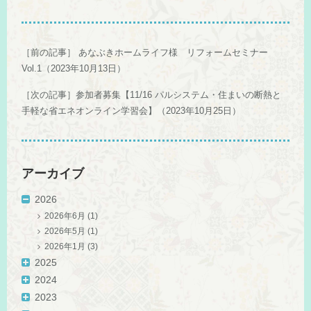
a
wi
n
nt
c
tt
e
er
e
er
e
［前の記事］
あなぶきホームライフ様 リフォームセミナー
b
st
Vol.1（2023年10月13日）
o
［次の記事］
参加者募集【11/16 パルシステム・住まいの断熱と
手軽な省エネオンライン学習会】（2023年10月25日）
o
k
アーカイブ
2026
2026年6月
(1)
2026年5月
(1)
2026年1月
(3)
2025
2024
2023