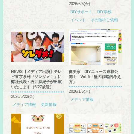
2026/6/5(金)
DIYサポート
DIY学校
イベント
その他のご依頼
NEWS【メディア出演】テレ
健美家 DIYニュース連載公
ビ東京系列『ソレダメ！』に
開！ Vol.5「壁の戦略的考え
弊社代表・石井麻紀子が出演
方」
いたします（5/27放送）
2026/1/5(月)
2026/5/22(金)
メディア情報
メディア情報
更新情報