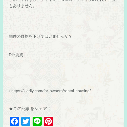
もありません。
物件の価格を下げてはいませんか？
DIY賃貸
:
https://kladiy.com/for-owners/
rental-housing
/
★この記事をシェア！
F
T
Li
Pi