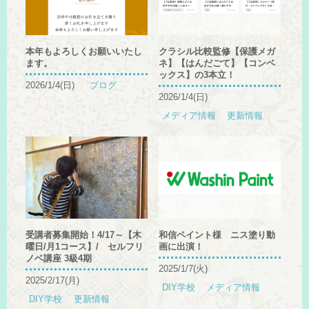
本年もよろしくお願いいたし
クラシル比較監修【保護メガ
ます。
ネ】【はんだごて】【コンベ
ックス】の3本立！
2026/1/4(日)
ブログ
2026/1/4(日)
メディア情報
更新情報
受講者募集開始！4/17～【木
和信ペイント様 ニス塗り動
曜日/月1コース】/ セルフリ
画に出演！
ノベ講座 3級4期
2025/1/7(火)
2025/2/17(月)
DIY学校
メディア情報
DIY学校
更新情報