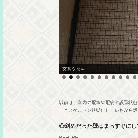
玄関右の洗濯機置き場兼給湯器室の
以前は、室内の配線や配管の設置状態
一旦スケルトン状態にし、いちから設
◎斜めだった壁はまっすぐにし
BEFORE