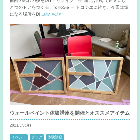
前回の昭和の襖をDIYでリメイク 空間に合わせて世界にひ
とつのドアをつくる | ToKoSie ー トコシエに続き、今回は気
になる場所をDI
...続きを読む
ウォールペイント体験講座を開催とオススメアイテム
2021/3/8(月)
イベント
ブログ
体験講座