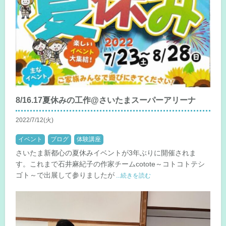
8/16.17夏休みの工作@さいたまスーパーアリーナ
2022/7/12(火)
イベント
ブログ
体験講座
さいたま新都心の夏休みイベントが3年ぶりに開催されま
す。これまで石井麻紀子の作家チームcotote～コトコトテシ
ゴト～で出展して参りましたが
...続きを読む