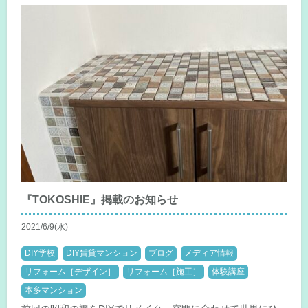
『TOKOSHIE』掲載のお知らせ
2021/6/9(水)
DIY学校
DIY賃貸マンション
ブログ
メディア情報
リフォーム［デザイン］
リフォーム［施工］
体験講座
本多マンション