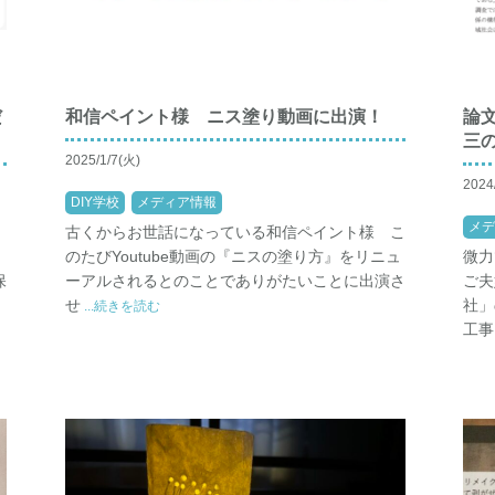
だ
和信ペイント様 ニス塗り動画に出演！
論
三
2025/1/7(火)
2024
DIY学校
メディア情報
メデ
古くからお世話になっている和信ペイント様 こ
て
のたびYoutube動画の『ニスの塗り方』をリニュ
微力
保
ーアルされるとのことでありがたいことに出演さ
ご夫
せ
社」
...続きを読む
工事