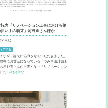
文協力『リノベーション工事における第
の担い手の萌芽』河野直さんほか
/8/17(土)
ィア情報
ですが、論文に協力させていただきました。
婦共にお世話になっている「つみき設計施工
の河野直さんが主査となり『リノベーション
にお
...続きを読む