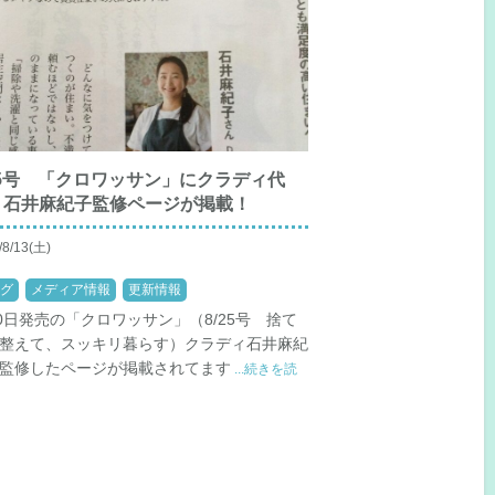
25号 「クロワッサン」にクラディ代
・石井麻紀子監修ページが掲載！
/8/13(土)
グ
メディア情報
更新情報
10日発売の「クロワッサン」（8/25号 捨て
整えて、スッキリ暮らす）クラディ石井麻紀
監修したページが掲載されてます
...続きを読