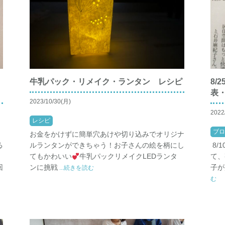
ォ
牛乳パック・リメイク・ランタン レシピ
8/
表
2023/10/30(月)
2022
レシピ
ブロ
お金をかけずに簡単穴あけや切り込みでオリジナ
る
ルランタンができちゃう！お子さんの絵を柄にし
8/
てもかわいい
牛乳パックリメイクLEDランタ
て、
回
ンに挑戦
子が
...続きを読む
む