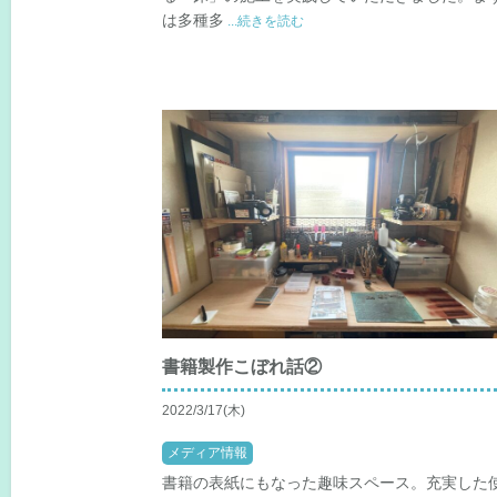
は多種多
...続きを読む
書籍製作こぼれ話②
2022/3/17(木)
メディア情報
書籍の表紙にもなった趣味スペース。充実した