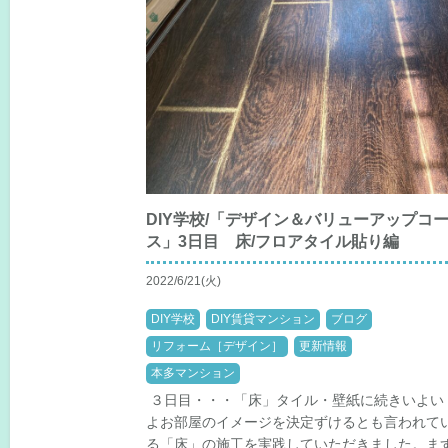
DIY学校/「デザイン＆バリューアップコ
ス」3日目 床/フロアタイル貼り編
2022/6/21(火)
DIY学校
DIY賃貸マンション
ブログ
リフォーム［デザイン］
更新情報
本多マンション
３日目・・・「床」タイル・壁紙に続きいよい
よお部屋のイメージを決定ずけるとも言われて
る「床」の施工を実践していただきました。ま