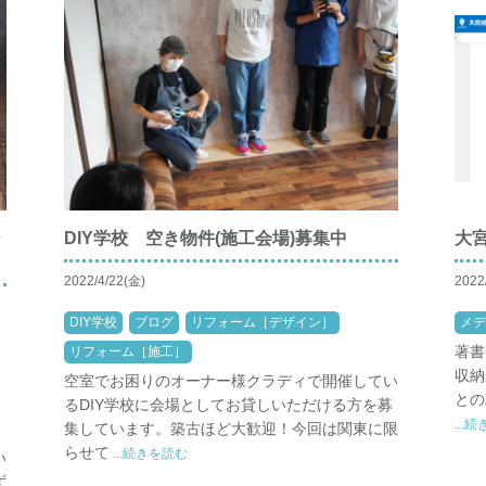
ー
DIY学校 空き物件(施工会場)募集中
大
2022/4/22(金)
2022
DIY学校
ブログ
リフォーム［デザイン］
メデ
リフォーム［施工］
著書
収納
空室でお困りのオーナー様クラディで開催してい
との
るDIY学校に会場としてお貸しいただける方を募
...
集しています。築古ほど大歓迎！今回は関東に限
らせて
...続きを読む
い
ず