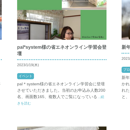
pal*system様の省エネオンライン学習会登
新
壇
2023
2023/1/19(木)
ブロ
イベント
新年
さ
pal＊system様の省エネオンライン学習会に登壇
かれ
は
させていただきました。当初のお申込み人数200
れた
名、画面数165、複数人でご覧になっている
と、
...続
きを読む