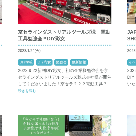
京セラインダストリアルツールズ様 電動
JA
工具勉強会＊DIY彩女
SH
2023/1/24(火)
2023
DIY学校
DIY彩女
勉強会
更新情報
イベ
2022.9.22新制DIY彩女、初の企業様勉強会を京
20
バ
セラインダストリアルツールズ株式会社様が開催
DI
してくださいました！京セラ？？？電動工具？
いた
...
続きを読む