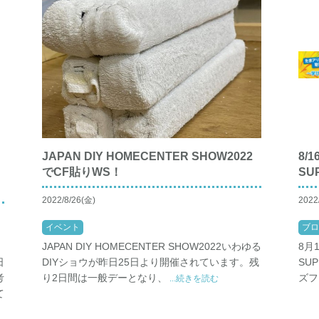
JAPAN DIY HOMECENTER SHOW2022
8/
でCF貼りWS！
SU
2022/8/26(金)
2022
イベント
ブロ
JAPAN DIY HOMECENTER SHOW2022いわゆる
8月
日
DIYショウが昨日25日より開催されています。残
SU
考
り2日間は一般デーとなり、
ズフェ
...続きを読む
て