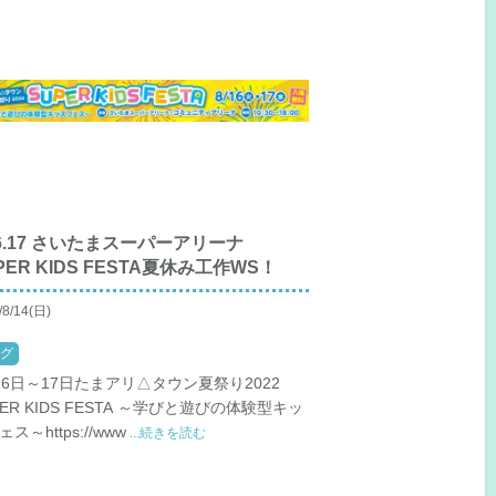
16.17 さいたまスーパーアリーナ
PER KIDS FESTA夏休み工作WS！
/8/14(日)
グ
16日～17日たまアリ△タウン夏祭り2022
PER KIDS FESTA ～学びと遊びの体験型キッ
ス～https://www
...続きを読む